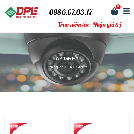
0
0986.07.03.17
Trao niềm tin - Nhận giá trị
A2 GREY
Trang chủ
/
A2 GREY